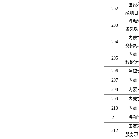
国家
202
级项
呼和
203
备采购
内蒙
204
务招标
内蒙
205
粒遴选
206
阿拉
207
内蒙
208
内蒙
209
内蒙
210
内蒙
211
呼和
国家
212
服务项