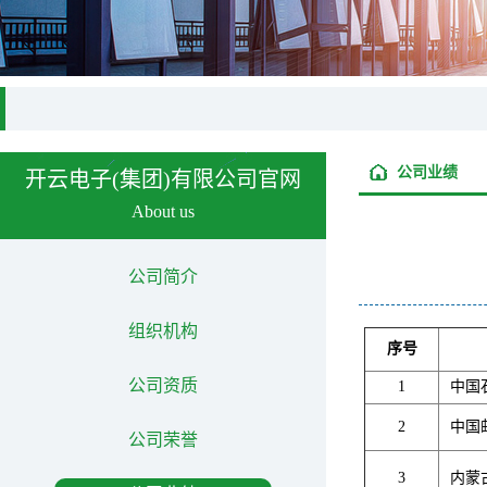
公司业绩
开云电子(集团)有限公司官网
About us
公司简介
组织机构
序号
公司资质
1
中国
2
中国
公司荣誉
3
内蒙