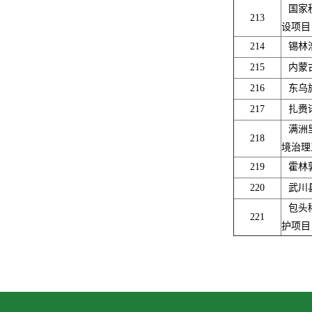
国家
213
设项目
214
锡林
215
内蒙
216
东乌
217
扎赉
满洲
218
境治理
219
霍林
220
武川
包头
221
护项目