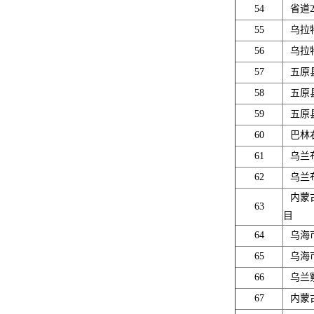
54
省道
55
乌拉
56
乌拉
57
五原
58
五原
59
五原
60
巴林
61
乌兰
62
乌兰
内蒙
63
目
64
乌海
65
乌海
66
乌兰
67
内蒙