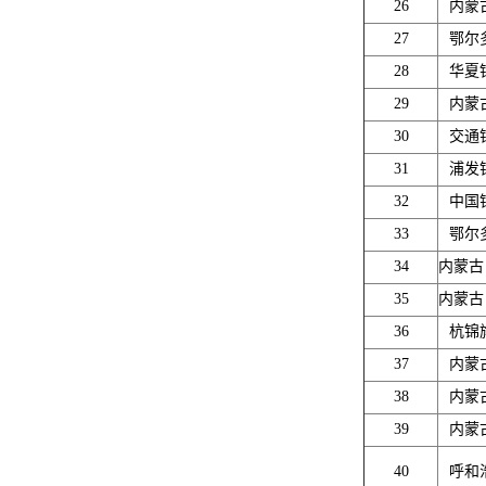
26
内蒙
27
鄂尔
28
华夏
29
内蒙
30
交通
31
浦发
32
中国
33
鄂尔
34
内蒙古
35
内蒙古
36
杭锦
37
内蒙
38
内蒙
39
内蒙
40
呼和