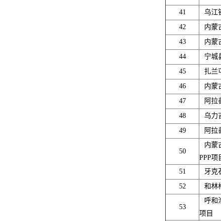
41
乌江
42
内蒙
43
内蒙
44
宁城
45
扎兰
46
内蒙
47
阿拉
48
乌力
49
阿拉
内蒙
50
PPP项
51
牙克
52
和林
呼和
53
项目