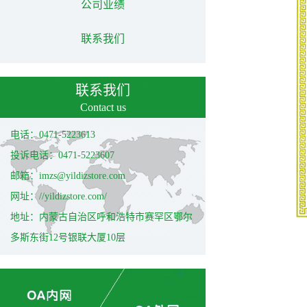
公司业绩
联系我们
联系我们
Contact us
电话：0471-5223613
投诉电话：0471-5223607
邮箱：imzs@yildizstore.com
网址：//yildizstore.com/
地址：内蒙古自治区呼和浩特市赛罕区鄂尔
多斯东街12号银联大厦10层