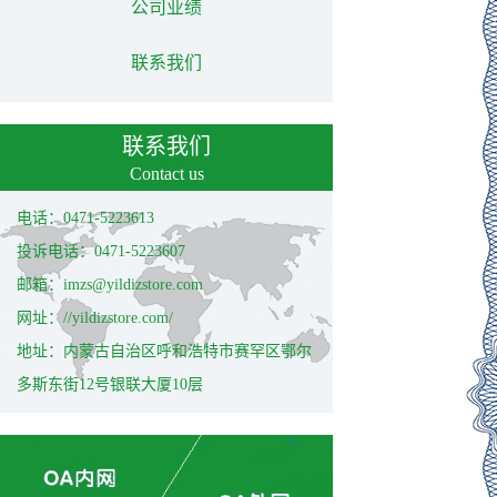
公司业绩
联系我们
联系我们
Contact us
电话：0471-5223613
投诉电话：0471-5223607
邮箱：imzs@yildizstore.com
网址：//yildizstore.com/
地址：内蒙古自治区呼和浩特市赛罕区鄂尔
多斯东街12号银联大厦10层