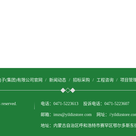
电子(集团)有限公司官网
/
新闻动态
/
招标采购
/
工程咨询
/
项目管
eserved.
电话：0471-5223613 投诉电话：0471-5223607
邮箱：imzs@yildizstore.com 网址：//yildizstore.co
地址：内蒙古自治区呼和浩特市赛罕区鄂尔多斯东街