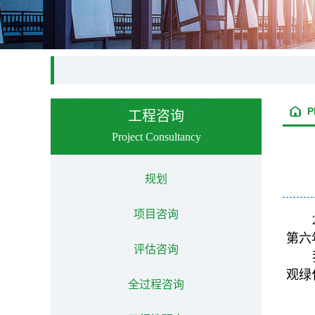
P
工程咨询
Project Consultancy
规划
项目咨询
第六
评估咨询
观绿
全过程咨询