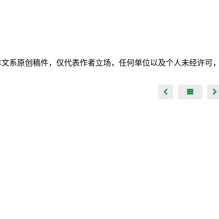
本文系原创稿件，仅代表作者立场，任何单位以及个人未经许可