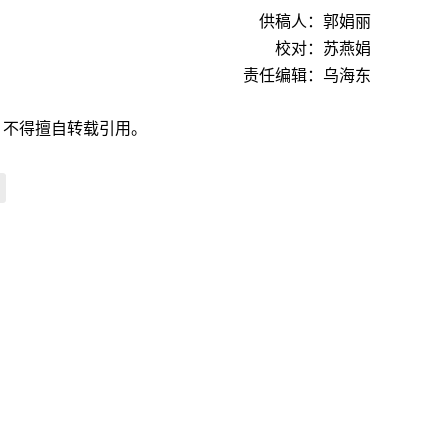
供稿人：郭娟丽
校对：苏燕娟
责任编辑：乌海东
，不得擅自转载引用。