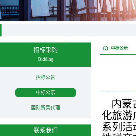
中标公示
招标采购
Bidding
招标公告
中标公示
内蒙
国际贸易代理
化旅游广
系列活动
联系我们