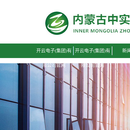
开云电子(集团)有限公司官网
开云电子(集团)有
开云电子(集团)有
新
限公司官网
限公司官网