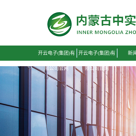
开云电子(集团)有限公司官网
开云电子(集团)有
开云电子(集团)有
新
限公司官网
限公司官网