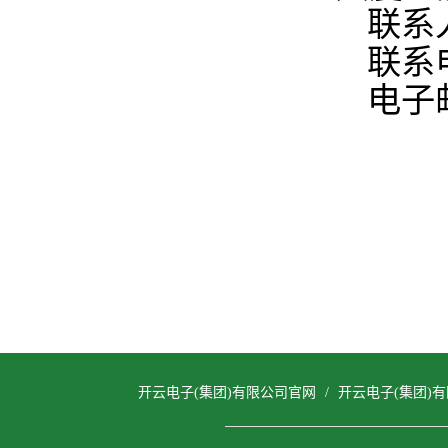
联系
联系电
电子邮
开云电子(集团)有限公司官网
/
开云电子(集团)