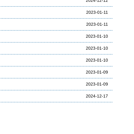
2024-12-12
2023-01-11
2023-01-11
2023-01-10
2023-01-10
2023-01-10
2023-01-09
2023-01-09
2024-12-17