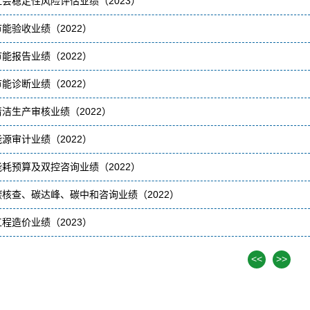
社会稳定性风险评估业绩（2023）
节能验收业绩（2022）
节能报告业绩（2022）
节能诊断业绩（2022）
清洁生产审核业绩（2022）
能源审计业绩（2022）
能耗预算及双控咨询业绩（2022）
碳核查、碳达峰、碳中和咨询业绩（2022）
工程造价业绩（2023）
<<
>>