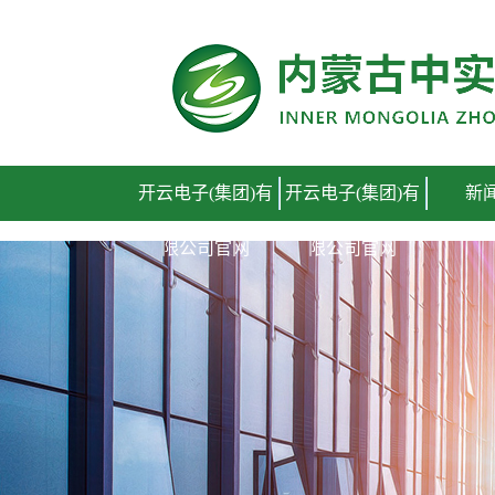
开云电子(集团)有限公司官网
开云电子(集团)有
开云电子(集团)有
新
限公司官网
限公司官网