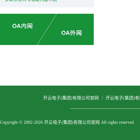
开云电子(集团)有限公司官网
/
开云电子(集团)
Copyright © 2002-2026 开云电子(集团)有限公司官网 All rights reserved.