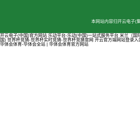
本网站内容归开云电子(
开云电子(中国)官方网站
乐动平台-乐动(中国)一站式服务平台
米兰（国际
国)
世界杯竞猜-世界杯实时竞猜-世界杯竞猜官网
开云官方端网站登录入口-开
华体会体育-华体会全站 | 华体会体育官方网站