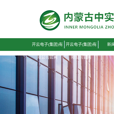
开云电子(集团)有限公司官网
开云电子(集团)有
开云电子(集团)有
新
限公司官网
限公司官网