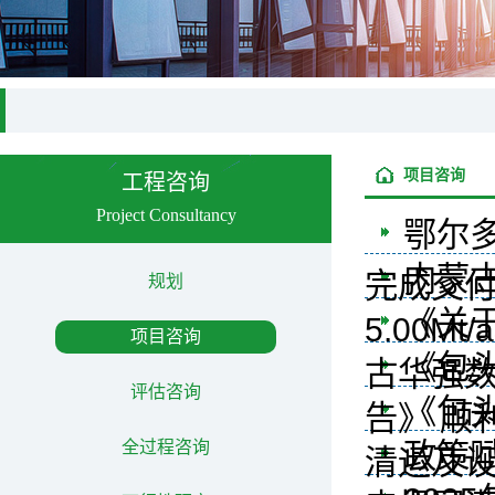
项目咨询
工程咨询
Project Consultancy
鄂尔
内蒙
完成交
规划
《关
5.00
项目咨询
《包
古华强
评估咨询
《包
告》 顺
全过程咨询
政策
清运及