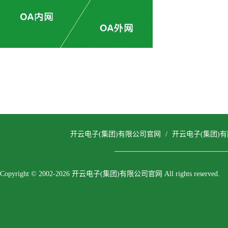
开云电子(集团)有限公司官网
/
开云电子(集团)
Copyright © 2002-2026 开云电子(集团)有限公司官网 All rights reserved.