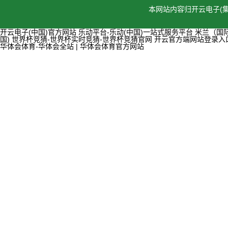
本网站内容归开云电子(
开云电子(中国)官方网站
乐动平台-乐动(中国)一站式服务平台
米兰（国际
国)
世界杯竞猜-世界杯实时竞猜-世界杯竞猜官网
开云官方端网站登录入口-开
华体会体育-华体会全站 | 华体会体育官方网站